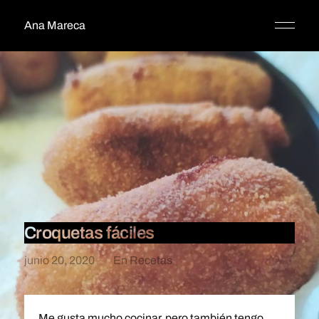
Ana Mareca
Croquetas fáciles
junio 20, 2020
En
Recetas
Me gusta mucho cocinar, pero también tengo