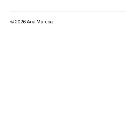
© 2026
Ana Mareca
Tema por
Anders Norén