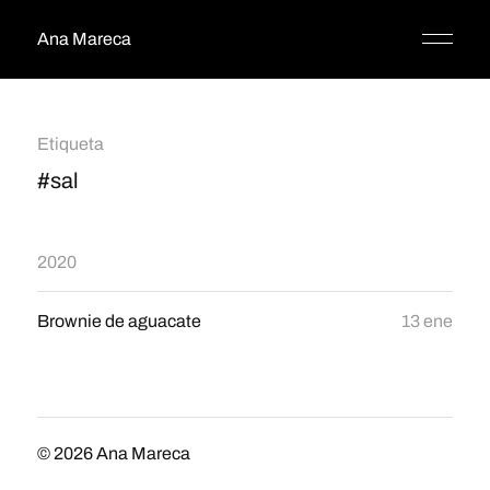
Ana Mareca
Etiqueta
#sal
2020
Brownie de aguacate
13 ene
© 2026
Ana Mareca
Tema por
Anders Norén