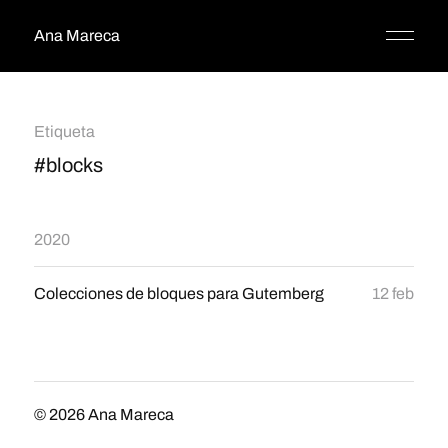
Ana Mareca
Etiqueta
#blocks
2020
Colecciones de bloques para Gutemberg
12 feb
© 2026
Ana Mareca
Tema por
Anders Norén