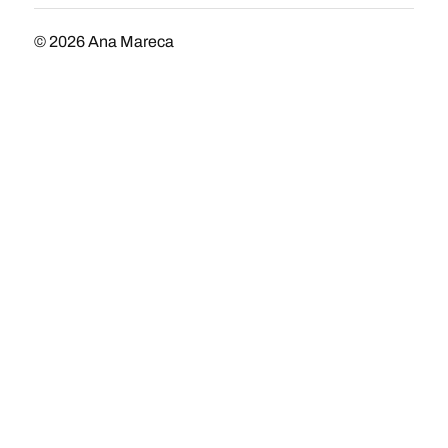
© 2026
Ana Mareca
Tema por
Anders Norén